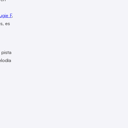
ugie F
,
s, es
 pista
lodía