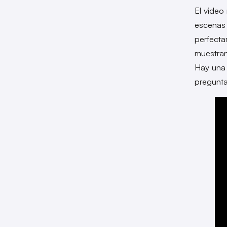
El video
escenas 
perfecta
muestran
Hay una 
pregunt