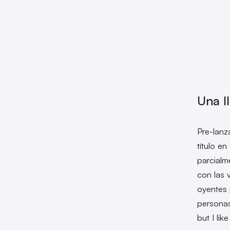
Una I
Pre-lanz
título e
parcialm
con las 
oyentes 
persona
but I li