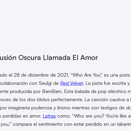
lusión Oscura Llamada El Amor
ado el 28 de diciembre de 2021, “Who Are You” es una pista
n colaboración con Seulgi de
Red Velvet
. La pista fue escrita y
ente producida por BamBam. Esta balada de pop eléctrico 
voces de los dos ídolos perfectamente. La canción cautiva a 
por imaginería poderosa y lirismo mientras son testigos de d
s perdidas en amor.
Letras
como, “Who are you? You’re like a
ke you,” compara el sentimiento con estar perdido en un laberi