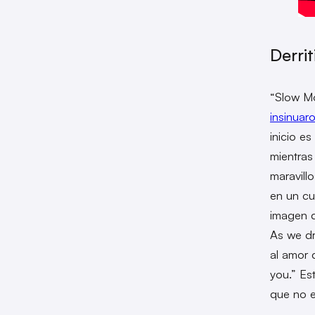
Derri
“Slow Mo
insinuar
inicio e
mientras
maravill
en un cu
imagen d
As we dr
al amor q
you.” Es
que no e