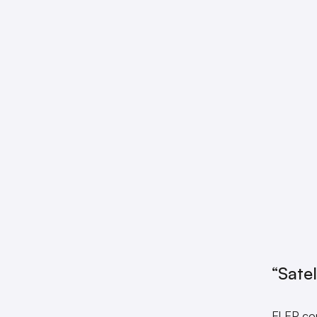
“Satel
El EP co