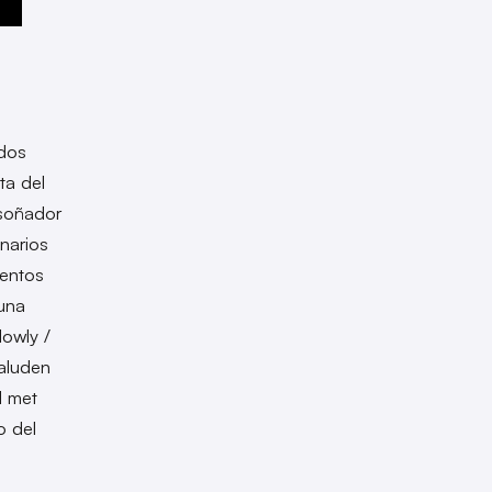
dos
ta del
 soñador
narios
ientos
una
owly /
 aluden
I met
o del