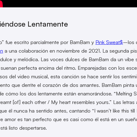
tiéndose Lentamente
” fue escrito parcialmente por BamBam y
Pink Sweat$
–los 
on
a una colaboración en noviembre de 2021. La segunda pis
s dulce y melódica. Las voces dulces de BamBam da un vibe
 suenan perfecta encima del ritmo. Emparejadas con los esce
osos del video musical, esta canción se hace sentir los sentim
ento que derrite el corazón de dos amantes. BamBam pinta 
e cómo los dos lentamente están enamorándose. “Melting Sl
eamt [of] each other / My heart resembles yours.” Las letras
ue él nunca ha sentido antes, cantando “I wasn’t like this till 
te amor es tan perfecto que es casi como él está en un sueñ
stá listo despertarse.