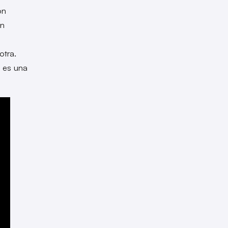
on
án
otra.
 es una