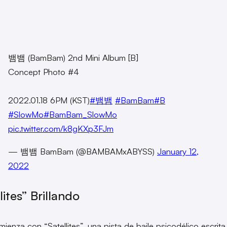
뱀뱀 (BamBam) 2nd Mini Album [B]
Concept Photo #4
2022.01.18 6PM (KST)
#뱀뱀
#BamBam
#B
#SlowMo
#BamBam_SlowMo
pic.twitter.com/k8gKXp3FJm
— 뱀뱀 BamBam (@BAMBAMxABYSS)
January 12,
2022
lites” Brillando
mienza con “Satellites”, una pista de baile psicodélico escrita