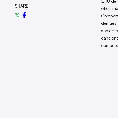
El 18 de
SHARE
oficialm
Compara
demuestr
sonido c
cancione
compuest