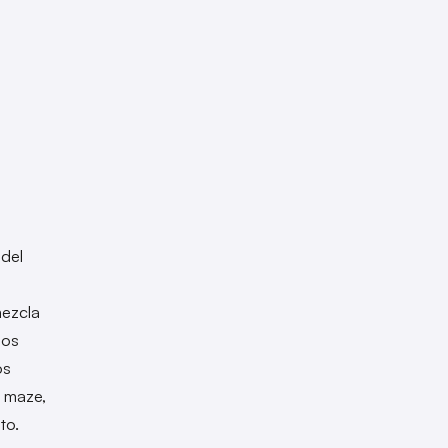
 del
mezcla
los
os
 maze,
nto.