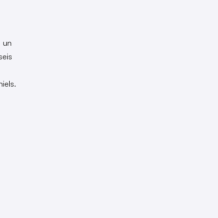
a un
seis
niels.