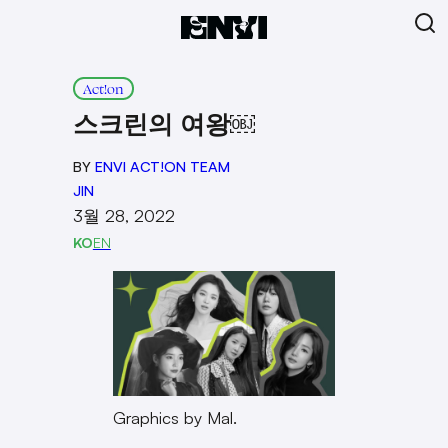
Act!on
스크린의 여왕￼
BY
ENVI ACT!ON TEAM
JIN
3월 28, 2022
KO
EN
Graphics by Mal.