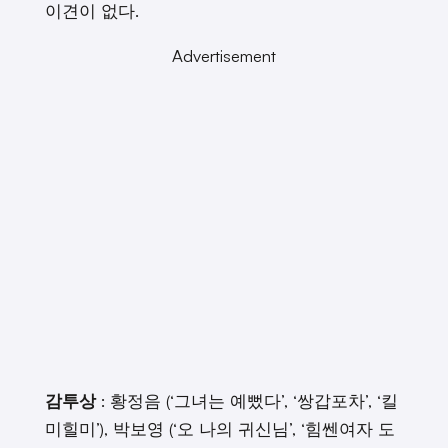
이견이 없다.
Advertisement
감투상
: 황정음 (‘그녀는 예뻤다’, ‘쌍갑포차’, ‘킬
미힐미’), 박보영 (‘오 나의 귀신님’, ‘힘쎈여자 도