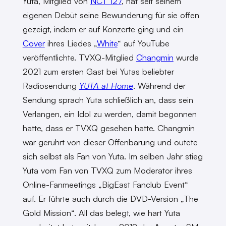
Yuta, Mitglied von
NCT 127
, hat seit seinem
eigenen Debüt seine Bewunderung für sie offen
gezeigt, indem er auf Konzerte ging und ein
Cover
ihres Liedes „
White
“ auf YouTube
veröffentlichte. TVXQ-Mitglied
Changmin
wurde
2021 zum ersten Gast bei Yutas beliebter
Radiosendung
YUTA at Home
. Während der
Sendung sprach Yuta schließlich an, dass sein
Verlangen, ein Idol zu werden, damit begonnen
hatte, dass er TVXQ gesehen hatte. Changmin
war gerührt von dieser Offenbarung und outete
sich selbst als Fan von Yuta. Im selben Jahr stieg
Yuta vom Fan von TVXQ zum Moderator ihres
Online-Fanmeetings „BigEast Fanclub Event“
auf. Er führte auch durch die DVD-Version „The
Gold Mission“. All das belegt, wie hart Yuta