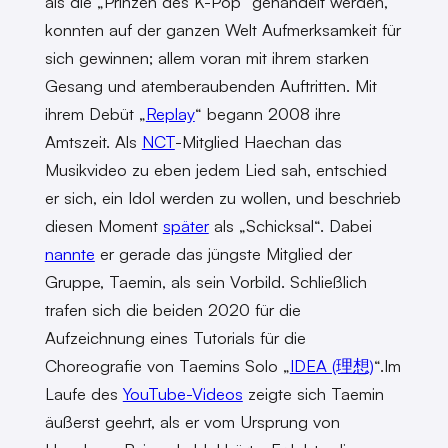
als die „Prinzen des K-Pop“ gehandelt werden,
konnten auf der ganzen Welt Aufmerksamkeit für
sich gewinnen; allem voran mit ihrem starken
Gesang und atemberaubenden Auftritten. Mit
ihrem Debüt „
Replay
“ begann 2008 ihre
Amtszeit. Als
NCT
-Mitglied Haechan das
Musikvideo zu eben jedem Lied sah, entschied
er sich, ein Idol werden zu wollen, und beschrieb
diesen Moment
später
als „Schicksal“. Dabei
nannte
er gerade das jüngste Mitglied der
Gruppe, Taemin, als sein Vorbild. Schließlich
trafen sich die beiden 2020 für die
Aufzeichnung eines Tutorials für die
Choreografie von Taemins Solo „
IDEA (理想)
“.Im
Laufe des
YouTube-Videos
zeigte sich Taemin
äußerst geehrt, als er vom Ursprung von