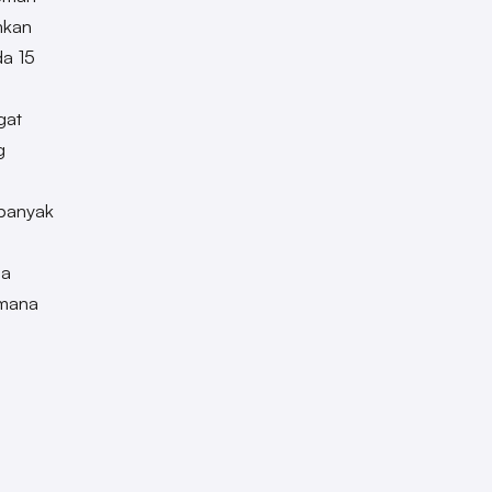
mkan
da 15
gat
g
 banyak
da
imana