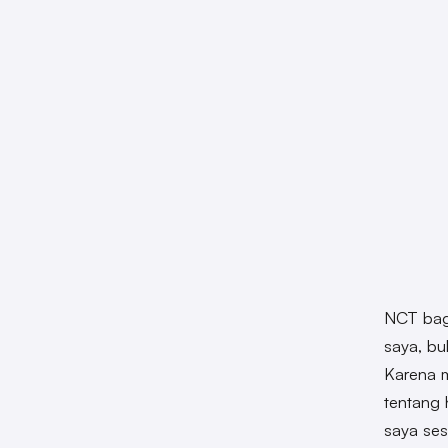
NCT bag
saya, bu
Karena 
tentang 
saya ses