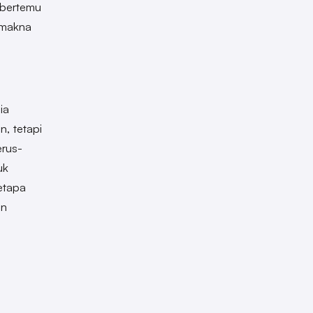
 bertemu
rmakna
ia
, tetapi
erus-
uk
betapa
un