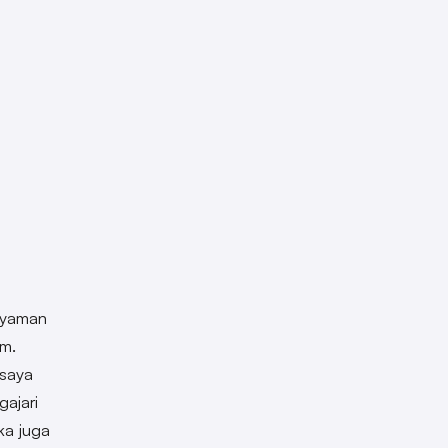
nyaman
um.
 saya
gajari
ka juga