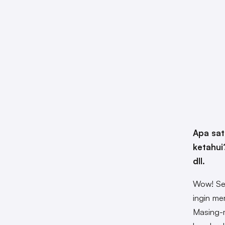
Apa sat
ketahui
dll.
Wow! Seb
ingin me
Masing-m