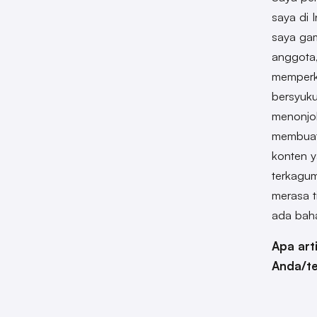
saya di
saya gam
anggota,
memperk
bersyuku
menonjol
membuat 
konten y
terkagu
merasa t
ada baha
Apa art
Anda/t