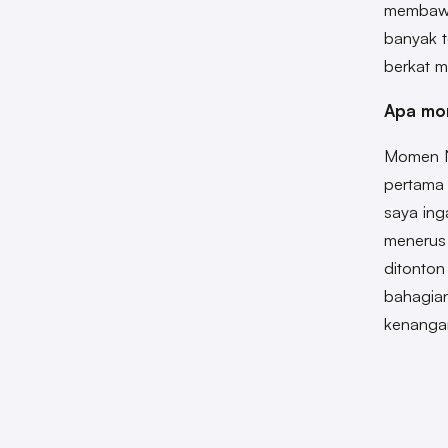
membawa
banyak 
berkat m
Apa mo
Momen NC
pertama 
saya ing
menerus 
ditonton
bahagian
kenang