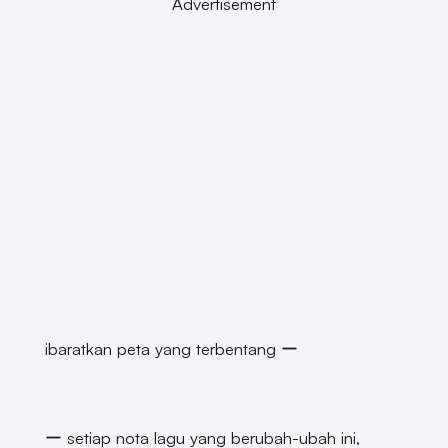
Advertisement
ibaratkan peta yang terbentang ー
ー setiap nota lagu yang berubah-ubah ini,