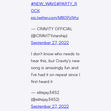
#NEW_WAVE
#PARTY_R
OCK
pic.twitter.com/M80PzI1rhz
— CRAVITY OFFICIAL
(@CRAVITYstarship)
September 27, 2022
I don't know who needs to
hear this, but Cravity's new
song is amazingly fun and
I've had it on repeat since I
first heard it
— elitejay3452
(@elitejay3452)
September 27, 2022