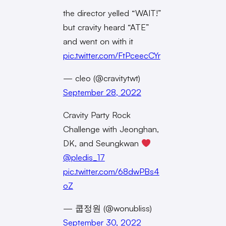
the director yelled “WAIT!”
but cravity heard “ATE”
and went on with it
pic.twitter.com/FtPceecCYr
— cleo (@cravitytwt)
September 28, 2022
Cravity Party Rock
Challenge with Jeonghan,
DK, and Seungkwan
@pledis_17
pic.twitter.com/68dwPBs4
oZ
— 쿱정원 (@wonubliss)
September 30, 2022