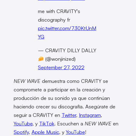
me with CRAVITY's
discography fr
pic.twitter.com/730KtUnM
YG
— CRAVITY DILLY DALLY
(@wonjinized)
September 27, 2022
NEW WAVE
demuestra como CRAVITY se
compromete a participar en la creación y
producción de su sonido ya que continúan
haciendo crecer su discografía. Asegúrate de
seguir a CRAVITY en
Twitter
,
Instagram
,
YouTube
, y
TikTok
. Escuchen a
NEW WAVE
en
Spotify
,
Apple Music
, y
YouTube
!