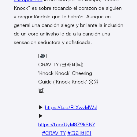
Knock” es sobre tocando el corazón de alguien
y preguntándole que te habrán. Aunque en
general una canción alegre y brillante la inclusión
de un coro antivaho le da a la canción una
sensación seductora y sofisticada.
[
]
CRAVITY (크래비티)
'Knock Knock' Cheering
Guide ('Knock Knock' 응원
법)
⠀
▶
https://t.co/BilXwvMWal
▶
https://t.co/UyM8Z9kSNY
⠀
#CRAVITY
#크래비티